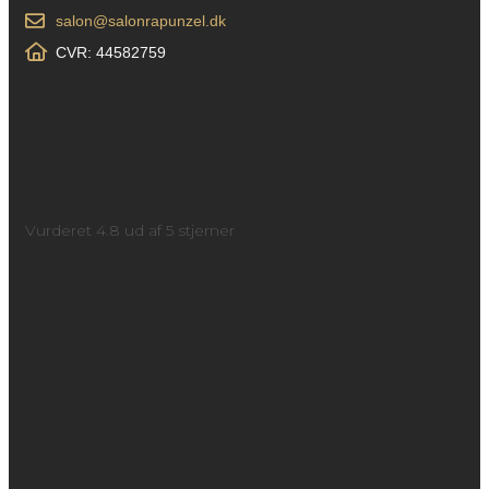
salon@salonrapunzel.dk
CVR: 44582759
Vurderet 4.8 ud af 5 stjerner