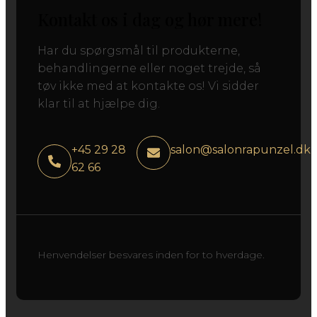
Kontakt os i dag og hør mere!
Har du spørgsmål til produkterne,
behandlingerne eller noget trejde, så
tøv ikke med at kontakte os! Vi sidder
klar til at hjælpe dig.
+45 29 28
salon@salonrapunzel.dk
62 66
Henvendelser besvares inden for to hverdage.