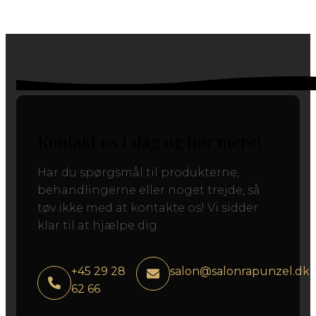
Kontakt os i dag og hør mere!
Har du spørgsmål til produkterne,
behandlingerne eller noget trejde, så
tøv ikke med at kontakte os! Vi sidder
klar til at hjælpe dig.
+45 29 28
salon@salonrapunzel.dk
62 66