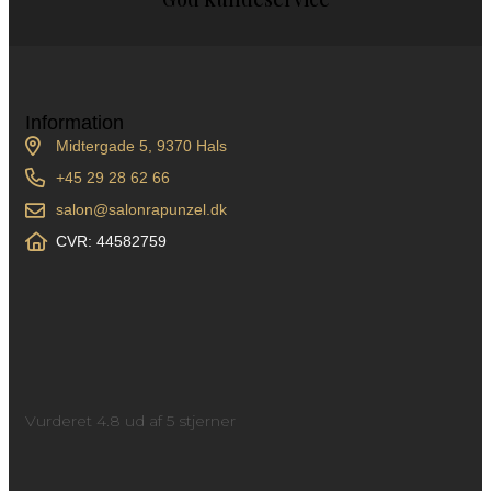
Information
Midtergade 5, 9370 Hals
+45 29 28 62 66
salon@salonrapunzel.dk
CVR: 44582759
Vurderet 4.8 ud af 5 stjerner