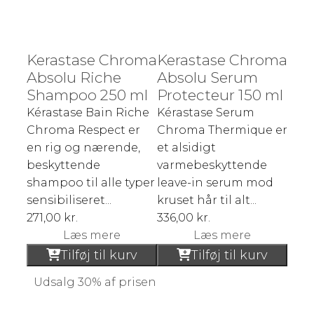
Kerastase Chroma
Kerastase Chroma
Absolu Riche
Absolu Serum
Shampoo 250 ml
Protecteur 150 ml
Kérastase Bain Riche
Kérastase Serum
Chroma Respect er
Chroma Thermique er
en rig og nærende,
et alsidigt
beskyttende
varmebeskyttende
shampoo til alle typer
leave-in serum mod
sensibiliseret...
kruset hår til alt...
271,00
kr.
336,00
kr.
Læs mere
Læs mere
Tilføj til kurv
Tilføj til kurv
Udsalg 30% af prisen