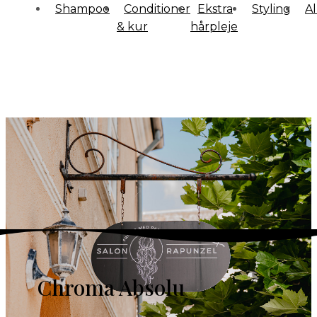
Shampoo
Conditioner
Ekstra
Styling
Al
& kur
hårpleje
Chroma Absolu