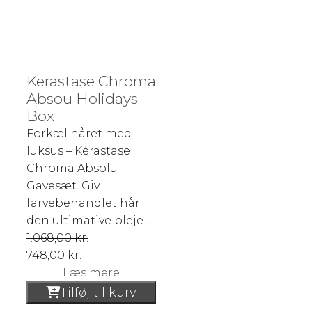
Kerastase Chroma
Absou Holidays
Box
Forkæl håret med
luksus – Kérastase
Chroma Absolu
Gavesæt. Giv
farvebehandlet hår
den ultimative pleje...
1.068,00
kr.
748,00
kr.
Læs mere
Tilføj til kurv