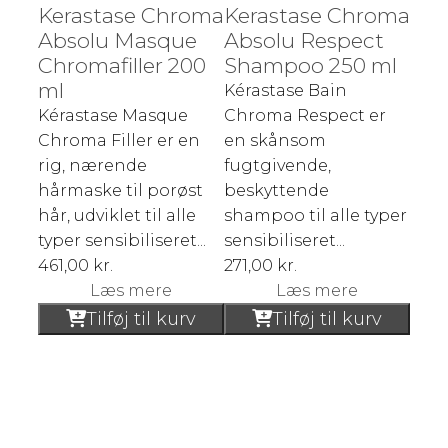
Kerastase Chroma
Kerastase Chroma
Absolu Masque
Absolu Respect
Chromafiller 200
Shampoo 250 ml
ml
Kérastase Bain
Kérastase Masque
Chroma Respect er
Chroma Filler er en
en skånsom
rig, nærende
fugtgivende,
hårmaske til porøst
beskyttende
hår, udviklet til alle
shampoo til alle typer
typer sensibiliseret...
sensibiliseret...
461,00
kr.
271,00
kr.
Læs mere
Læs mere
Tilføj til kurv
Tilføj til kurv