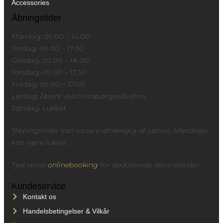
Accessories
Åbningstider
Mandag: 09.00 – 14.00
Tirsdag: 09.00 – 17.30
Onsdag: 09.00 – 18.00
Torsdag: 09.00 – 17.30
Fredag: 09.00 – 17.00
Lørdag:
Åbent ved forespørgsel/behov
Søndag: Lukket
*Åbningstider kan variere afhængig af sæson. Mandage
kan være lukket.
Tjek vores
onlinebooking
for opdaterede åbningstider.
Kundeservice
Kontakt os
Handelsbetingelser & Vilkår