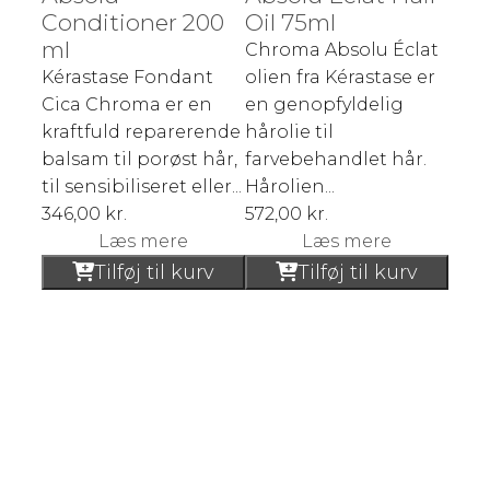
Conditioner 200
Oil 75ml
ml
Chroma Absolu Éclat
Kérastase Fondant
olien fra Kérastase er
Cica Chroma er en
en genopfyldelig
kraftfuld reparerende
hårolie til
balsam til porøst hår,
farvebehandlet hår.
til sensibiliseret eller...
Hårolien...
346,00
kr.
572,00
kr.
Læs mere
Læs mere
Tilføj til kurv
Tilføj til kurv